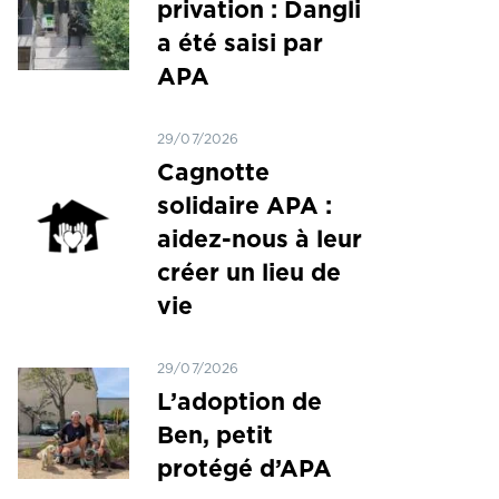
privation : Dangli
a été saisi par
APA
29/07/2026
Cagnotte
solidaire APA :
aidez-nous à leur
créer un lieu de
vie
29/07/2026
L’adoption de
Ben, petit
protégé d’APA