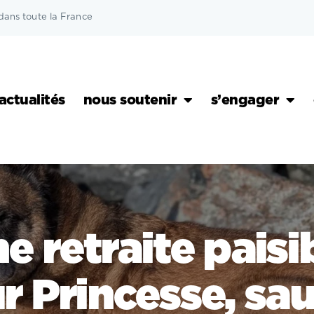
dans toute la France
actualités
nous soutenir
s’engager
e retraite paisi
r Princesse, sa