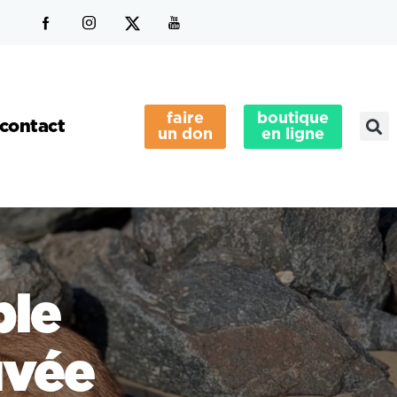
faire
boutique
contact
un don
en ligne
ble
uvée