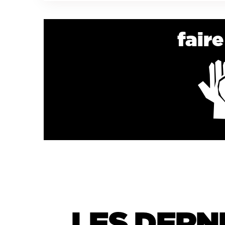
fair
LES DERN