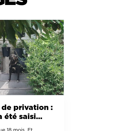
 de privation :
a été saisi…
ue 18 mois. Et