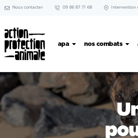
Nous contacter
09 86 87 71 68
Intervention 
apa
nos combats
Un
pou