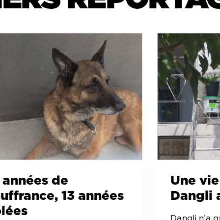
 années de
Une vie
uffrance, 13 années
Dangli 
lées
Dangli n’a q