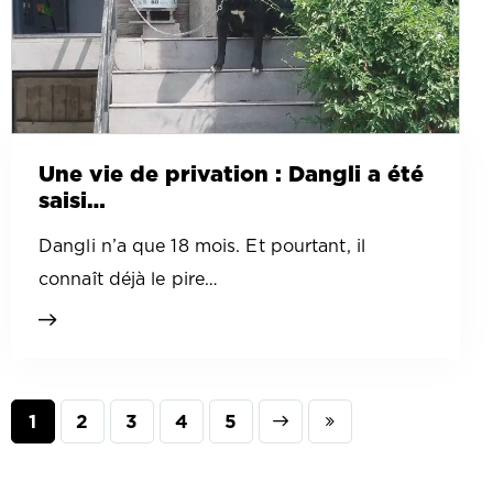
Une vie de privation : Dangli a été
saisi…
Dangli n’a que 18 mois. Et pourtant, il
connaît déjà le pire…
1
2
3
Next
4
Last
5