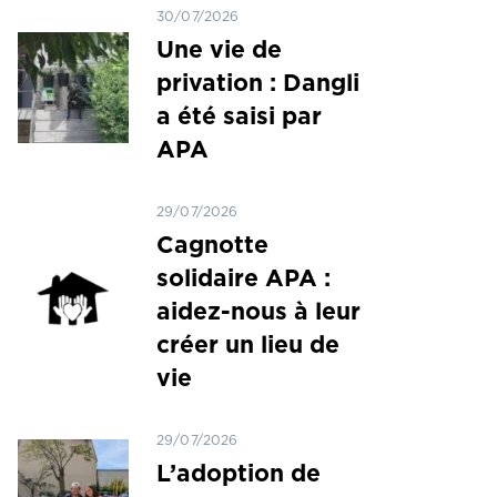
30/07/2026
Une vie de
privation : Dangli
a été saisi par
APA
29/07/2026
Cagnotte
solidaire APA :
aidez-nous à leur
créer un lieu de
vie
29/07/2026
L’adoption de