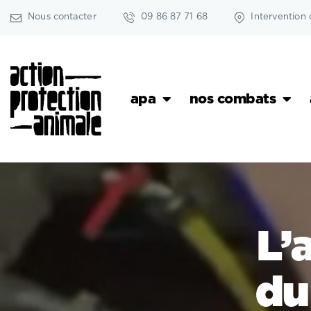
Nous contacter
09 86 87 71 68
Intervention 
apa
nos combats
L’
du