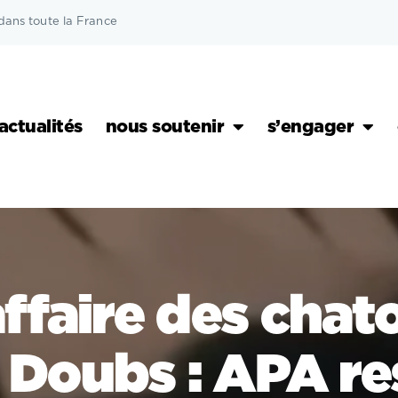
dans toute la France
actualités
nous soutenir
s’engager
affaire des chat
 Doubs : APA re