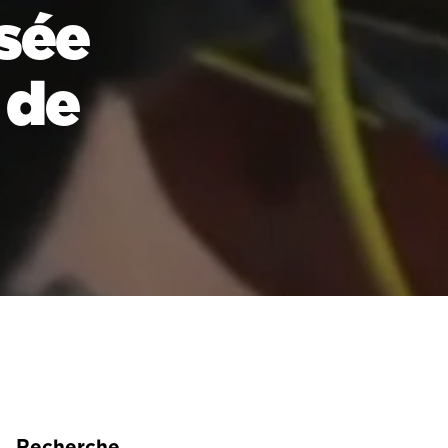
sée
 de
Recherche