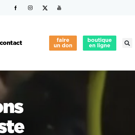
faire
boutique
contact
un don
en ligne
ons
ste