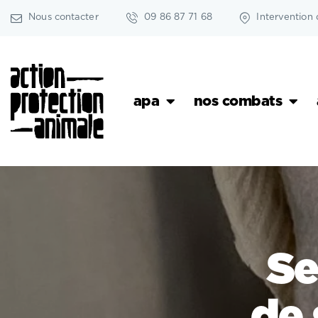
Nous contacter
09 86 87 71 68
Intervention 
apa
nos combats
Se
de 