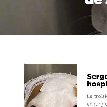
Serge
hospi
La trois
chirurgi