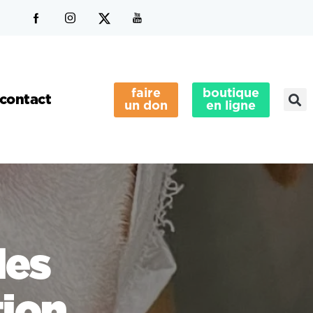
faire
boutique
contact
un don
en ligne
les
tion