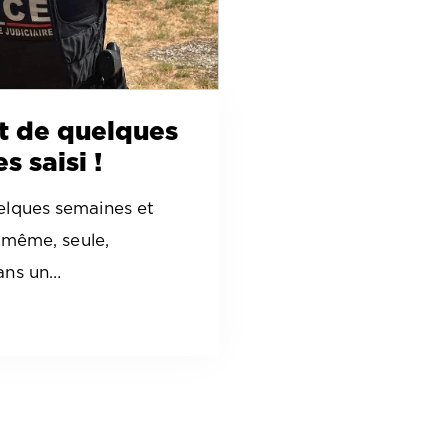
t de quelques
s saisi !
lques semaines et
e-même, seule,
ans un…