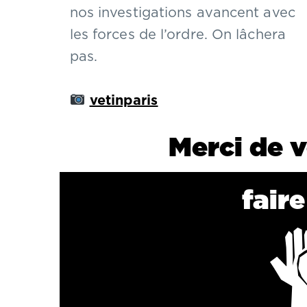
nos investigations avancent avec
les forces de l’ordre. On lâchera
pas.
vetinparis
Merci de v
fair