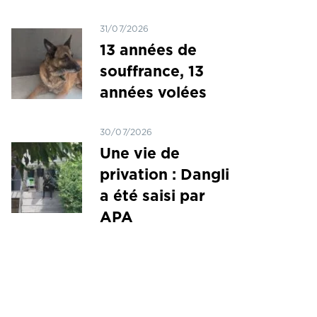
31/07/2026
13 années de
souffrance, 13
années volées
30/07/2026
Une vie de
privation : Dangli
a été saisi par
APA