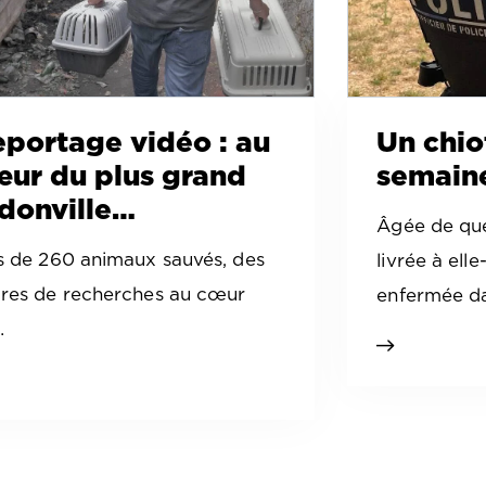
portage vidéo : au
Un chio
ur du plus grand
semaine
donville…
Âgée de que
s de 260 animaux sauvés, des
livrée à ell
res de recherches au cœur
enfermée d
…