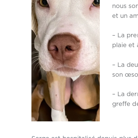
nous so
et un am
– La pre
plaie et 
– La de
son œso
– La der
greffe d