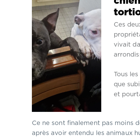
chien
torti
Ces deux
propriét
vivait d
arrondi
Tous les
que subi
et pourt
Ce ne sont finalement pas moins de
après avoir entendu les animaux hu