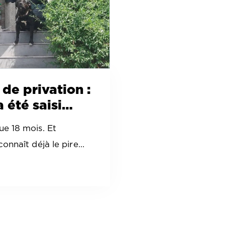
 de privation :
a été saisi…
ue 18 mois. Et
 connaît déjà le pire…