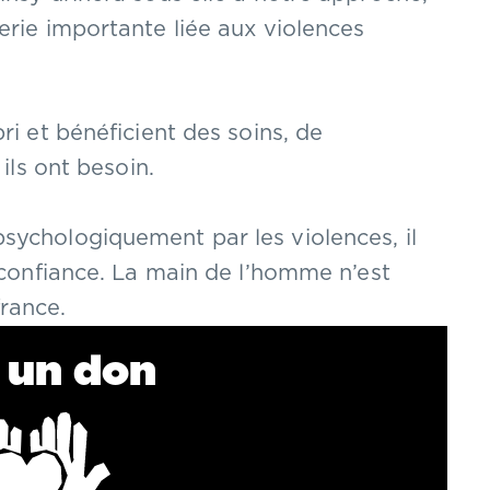
erie importante liée aux violences
ri et bénéficient des soins, de
 ils ont besoin.
sychologiquement par les violences, il
e confiance. La main de l’homme n’est
rance.
e un don