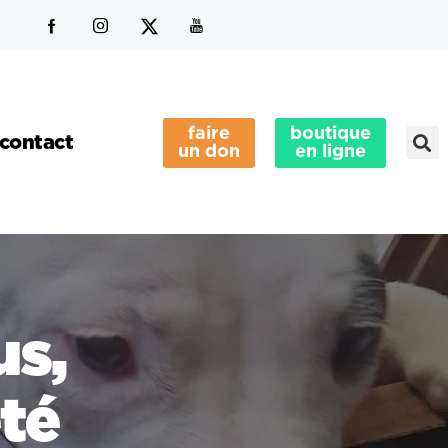
faire
boutique
contact
un don
en ligne
us,
té