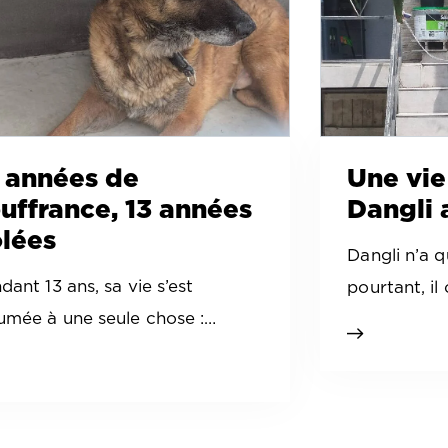
 années de
Une vie
uffrance, 13 années
Dangli 
lées
Dangli n’a q
dant 13 ans, sa vie s’est
pourtant, il
umée à une seule chose :…