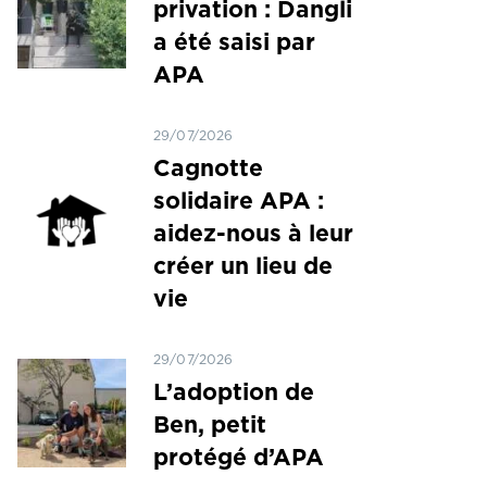
privation : Dangli
a été saisi par
APA
29/07/2026
Cagnotte
solidaire APA :
aidez-nous à leur
créer un lieu de
vie
29/07/2026
L’adoption de
Ben, petit
protégé d’APA