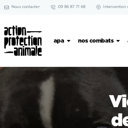
Nous contacter
09 86 87 71 68
Intervention 
apa
nos combats
Vi
d