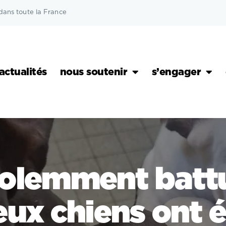
dans toute la France
actualités
nous soutenir
s’engager
olemment batt
eux chiens ont é