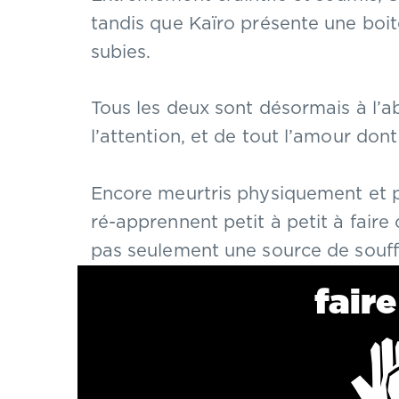
tandis que Kaïro présente une boit
subies.
Tous les deux sont désormais à l’ab
l’attention, et de tout l’amour dont
Encore meurtris physiquement et p
ré-apprennent petit à petit à fair
pas seulement une source de souff
fair