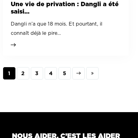
Une vie de privation : Dangli a été
saisi…
Dangli n’a que 18 mois. Et pourtant, il
connaît déjà le pire…
1
2
3
Next
4
Last
5
NOUS AIDER, C’EST LES AIDER