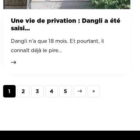
Une vie de privation : Dangli a été
saisi…
Dangli n’a que 18 mois. Et pourtant, il
connaît déjà le pire…
1
2
3
Next
4
Last
5