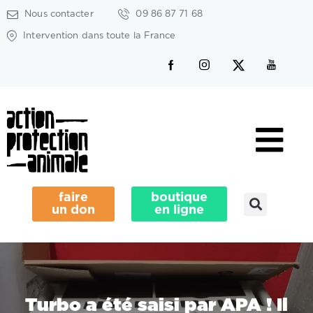
Nous contacter
09 86 87 71 68
Intervention dans toute la France
faire
boutique
un don
en ligne
Turbo a été saisi par APA ! Il