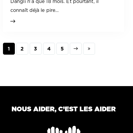
Dangli n’a que 18 mois. Et pourtant, il
connaît déjà le pire…
1
2
3
Next
4
Last
5
NOUS AIDER, C’EST LES AIDER