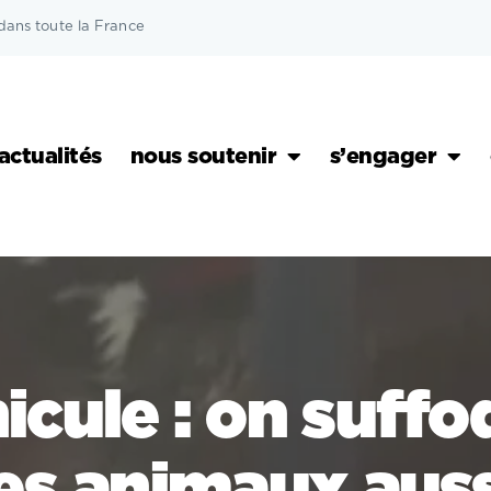
dans toute la France
actualités
nous soutenir
s’engager
icule : on suffo
les animaux auss