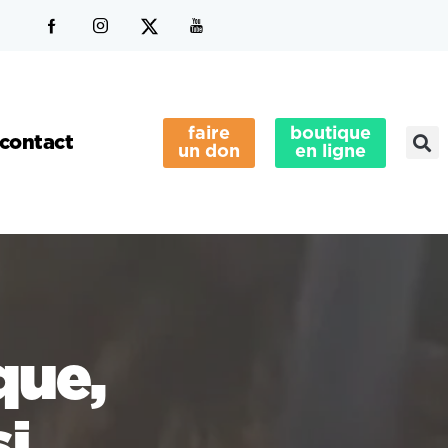
faire
boutique
contact
un don
en ligne
que,
i