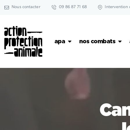
Nous contacter
09 86 87 71 68
Intervention 
apa
nos combats
Can