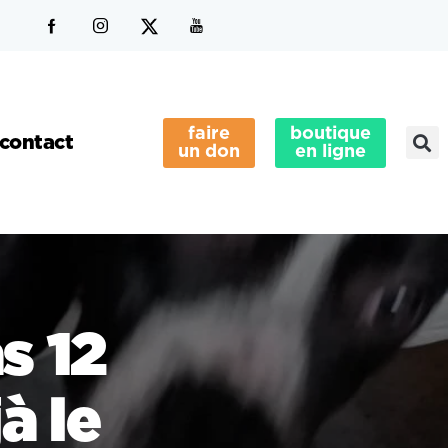
faire
boutique
contact
un don
en ligne
s 12
à le