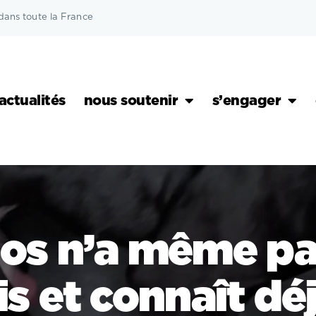
dans toute la France
actualités
nous soutenir
s’engager
os n’a même pa
s et connaît déj