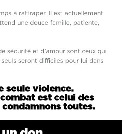
mps à rattraper. Il est actuellement
ttend une douce famille, patiente,
e sécurité et d’amour sont ceux qui
seuls seront difficiles pour lui dans
ne seule violence.
 combat est celui des
s condamnons toutes.
e un don