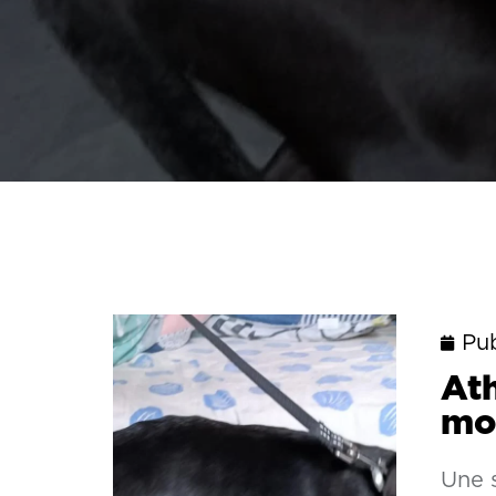
Pub
At
moi
Une s