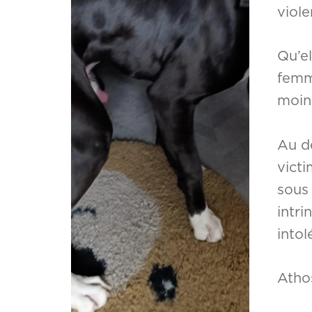
viole
Qu’el
femm
moin
Au de
victi
sous
intri
intol
Atho