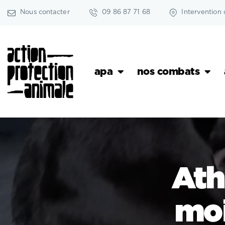
Nous contacter
09 86 87 71 68
Intervention 
apa
nos combats
Ath
moi