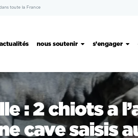
dans toute la France
actualités
nous soutenir
s’engager
le : 2 chiots a 
e cave saisis a