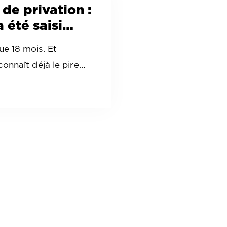
 de privation :
a été saisi…
ue 18 mois. Et
 connaît déjà le pire…