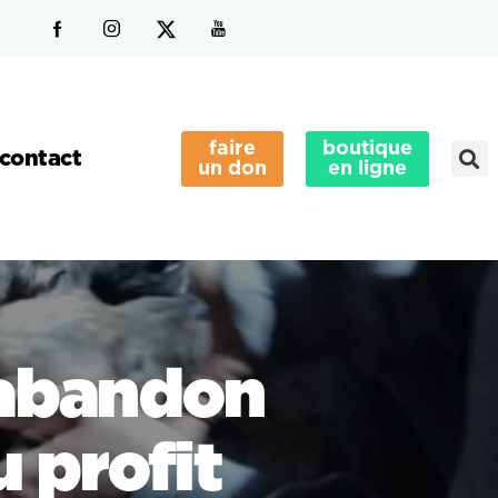
faire
boutique
contact
un don
en ligne
l’abandon
u profit