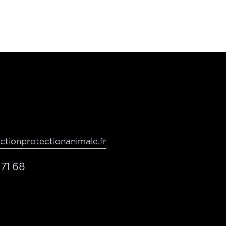
tionprotectionanimale.fr
71 68