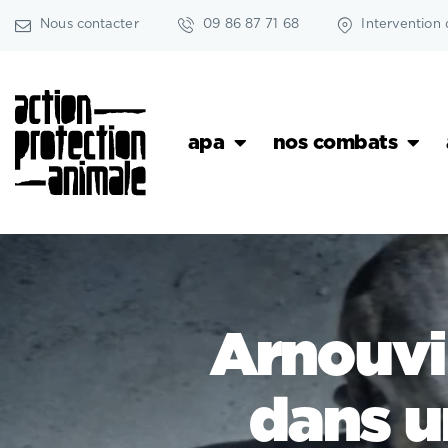
Nous contacter
09 86 87 71 68
Intervention 
apa
nos combats
Arnouvil
dans un