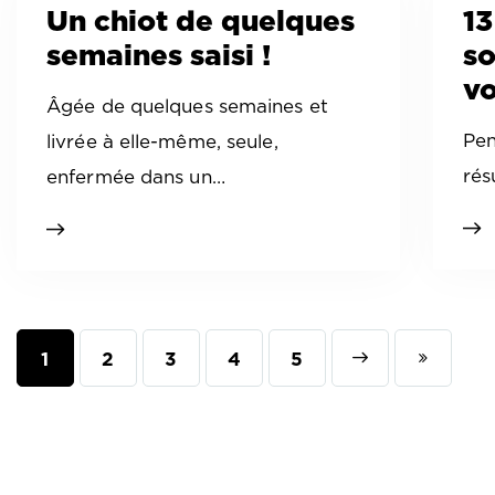
Un chiot de quelques
13
semaines saisi !
so
vo
Âgée de quelques semaines et
Pen
livrée à elle-même, seule,
rés
enfermée dans un…
1
2
3
4
Next
5
Last