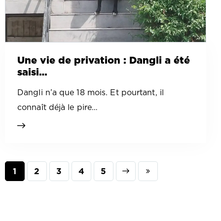
Une vie de privation : Dangli a été
saisi…
Dangli n’a que 18 mois. Et pourtant, il
connaît déjà le pire…
1
2
3
Next
4
Last
5