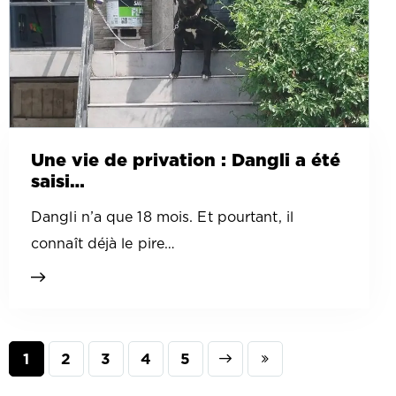
Une vie de privation : Dangli a été
saisi…
Dangli n’a que 18 mois. Et pourtant, il
connaît déjà le pire…
1
2
3
Next
4
Last
5