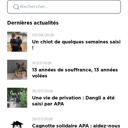
Dernières actualités
05/08/2026
Un chiot de quelques semaines saisi
!
31/07/2026
13 années de souffrance, 13 années
volées
30/07/2026
Une vie de privation : Dangli a été
saisi par APA
29/07/2026
Cagnotte solidaire APA : aidez-nous