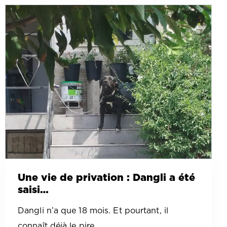
Une vie de privation : Dangli a été
saisi…
Dangli n’a que 18 mois. Et pourtant, il
connaît déjà le pire…