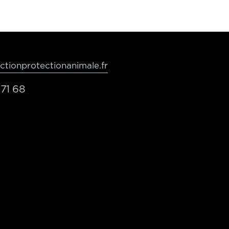
tionprotectionanimale.fr
71 68